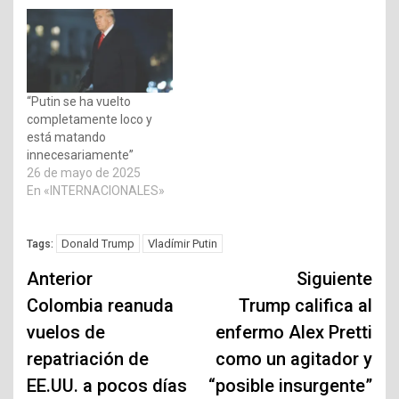
“Putin se ha vuelto
completamente loco y
está matando
innecesariamente”
26 de mayo de 2025
En «INTERNACIONALES»
Donald Trump
Vladímir Putin
Tags:
Navegación
Anterior
Siguiente
de
Colombia reanuda
Trump califica al
vuelos de
enfermo Alex Pretti
entradas
repatriación de
como un agitador y
EE.UU. a pocos días
“posible insurgente”