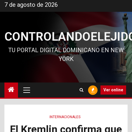
Ir
7 de agosto de 2026
al
contenido
CONTROLANDOELEJID
TU PORTAL DIGITAL DOMINICANO EN NEW
YORK
Menú
Ver online
principal
INTERNACIONALES
El Kremlin confirma que