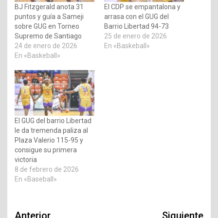
BJ Fitzgerald anota 31
El CDP se empantalona y
puntos y guía a Sameji
arrasa con el GUG del
sobre GUG en Torneo
Barrio Libertad 94-73
Supremo de Santiago
25 de enero de 2026
24 de enero de 2026
En «Baskeball»
En «Baskeball»
El GUG del barrio Libertad
le da tremenda paliza al
Plaza Valerio 115-95 y
consigue su primera
victoria
8 de febrero de 2026
En «Baseball»
Navegación
Anterior
Siguiente