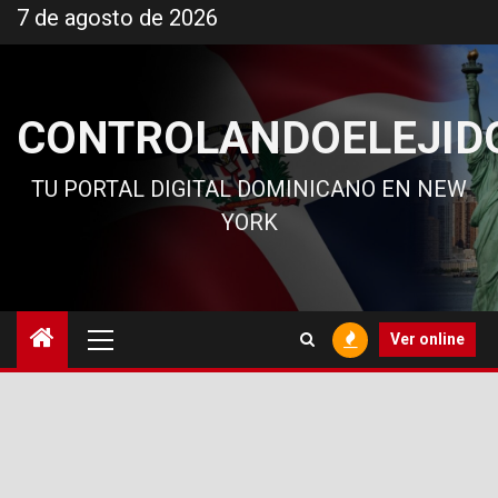
Ir
7 de agosto de 2026
al
contenido
CONTROLANDOELEJID
TU PORTAL DIGITAL DOMINICANO EN NEW
YORK
Menú
Ver online
principal