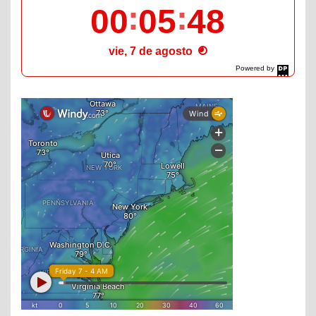
00
05
49
vie, 7 de agosto
Powered by
DaysPedia.com