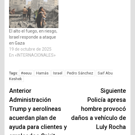
El alto el fuego, en riesgo,
Israel responde a ataque
en Gaza
19 de octubre de 2025
En «INTERNACIONALES»
#eeuu
Hamás
Israel
Pedro Sánchez
Saif Abu
Tags:
Keshek
Navegación
Anterior
Siguiente
de
Administración
Policía apresa
Trump y aerolíneas
hombre provocó
entradas
acuerdan plan de
daños a vehículo de
ayuda para clientes y
Luly Rocha