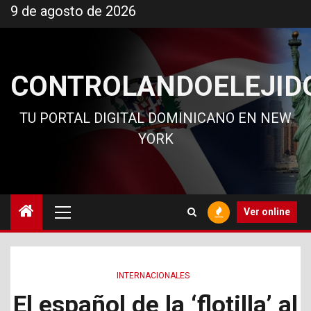
Ir
9 de agosto de 2026
al
contenido
CONTROLANDOELEJID
TU PORTAL DIGITAL DOMINICANO EN NEW
YORK
Menú
Ver online
principal
INTERNACIONALES
El español de la ‘flotilla’ al