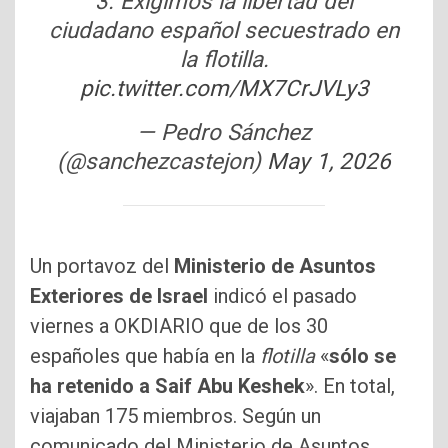
3. Exigimos la libertad del
ciudadano español secuestrado en
la flotilla.
pic.twitter.com/MX7CrJVLy3
— Pedro Sánchez
(@sanchezcastejon)
May 1, 2026
Un portavoz del
Ministerio de Asuntos
Exteriores de Israel
indicó el pasado
viernes a OKDIARIO que de los 30
españoles que había en la
flotilla
«
sólo se
ha retenido a Saif Abu Keshek
». En total,
viajaban 175 miembros. Según un
comunicado del Ministerio de Asuntos