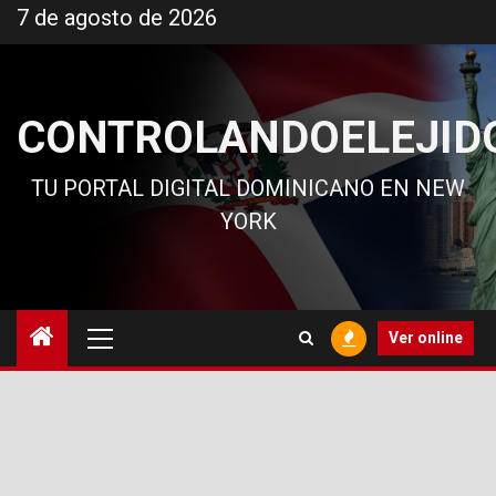
Ir
7 de agosto de 2026
al
contenido
CONTROLANDOELEJID
TU PORTAL DIGITAL DOMINICANO EN NEW
YORK
Menú
Ver online
principal