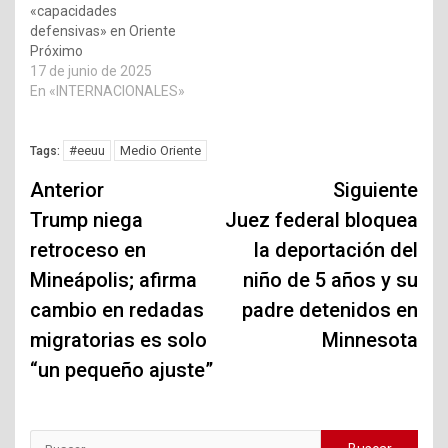
«capacidades
defensivas» en Oriente
Próximo
17 de junio de 2025
En «INTERNACIONALES»
#eeuu
Medio Oriente
Tags:
Navegación
Anterior
Siguiente
de
Trump niega
Juez federal bloquea
retroceso en
la deportación del
entradas
Mineápolis; afirma
niño de 5 años y su
cambio en redadas
padre detenidos en
migratorias es solo
Minnesota
“un pequeño ajuste”
Buscar: