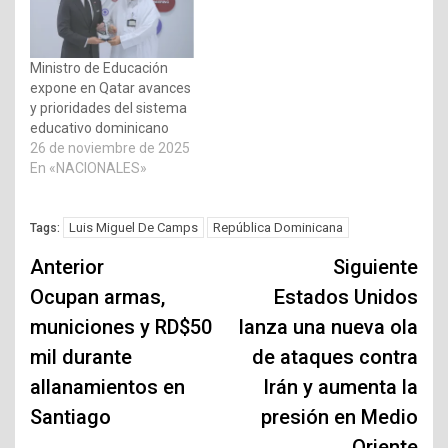
Ministro de Educación
expone en Qatar avances
y prioridades del sistema
educativo dominicano
26 de noviembre de 2025
En «NACIONALES»
Luis Miguel De Camps
República Dominicana
Tags:
Navegación
Anterior
Siguiente
de
Ocupan armas,
Estados Unidos
municiones y RD$50
lanza una nueva ola
entradas
mil durante
de ataques contra
allanamientos en
Irán y aumenta la
Santiago
presión en Medio
Oriente