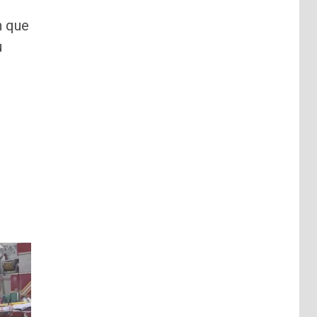
n que
u