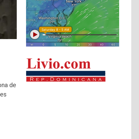
ona de
res