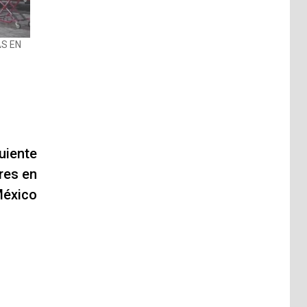
AS EN
uiente
res en
éxico