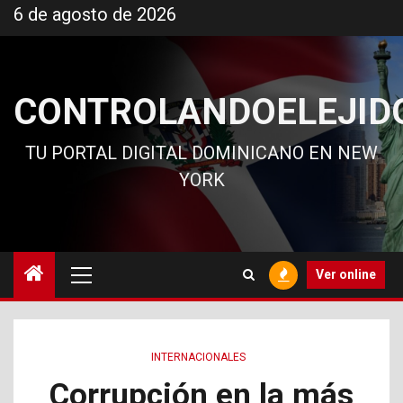
Ir
6 de agosto de 2026
al
contenido
CONTROLANDOELEJID
TU PORTAL DIGITAL DOMINICANO EN NEW
YORK
Menú
Ver online
principal
INTERNACIONALES
Corrupción en la más