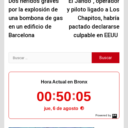
de
Dos heridos graves
“El Jando”, operador
por la explosión de
y piloto ligado a Los
entradas
una bombona de gas
Chapitos, habría
en un edificio de
pactado declararse
Barcelona
culpable en EEUU
Buscar:
Hora Actual en Bronx
00
50
06
jue, 6 de agosto
Powered by
DaysPedia.com