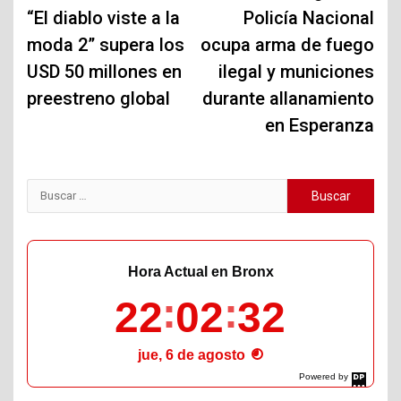
de
“El diablo viste a la
Policía Nacional
moda 2” supera los
ocupa arma de fuego
entradas
USD 50 millones en
ilegal y municiones
preestreno global
durante allanamiento
en Esperanza
Buscar:
Hora Actual en Bronx
22
02
33
jue, 6 de agosto
Powered by
DaysPedia.com