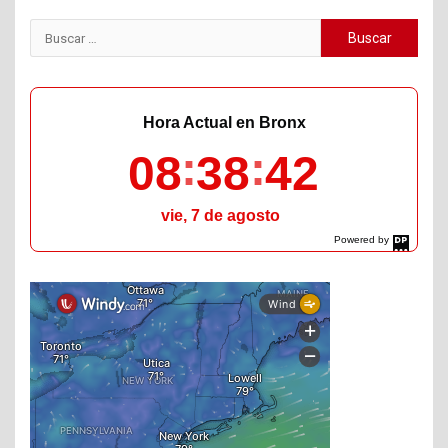
Buscar:
Hora Actual en Bronx
08
38
43
vie, 7 de agosto
Powered by
DaysPedia.com