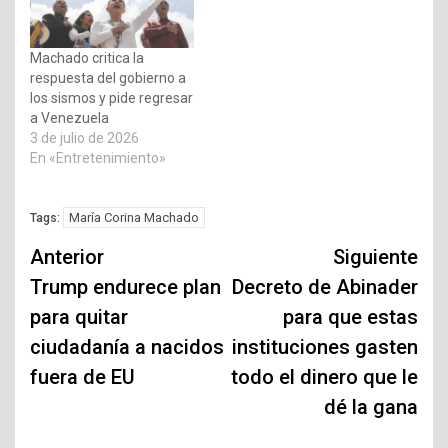
Machado critica la
respuesta del gobierno a
los sismos y pide regresar
a Venezuela
3 de julio de 2026
En «Entretenimiento»
María Corina Machado
Tags:
Navegación
Anterior
Siguiente
de
Trump endurece plan
Decreto de Abinader
para quitar
para que estas
entradas
ciudadanía a nacidos
instituciones gasten
fuera de EU
todo el dinero que le
dé la gana