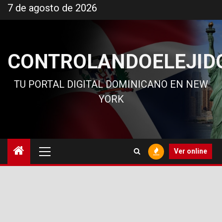
Ir
7 de agosto de 2026
al
contenido
CONTROLANDOELEJID
TU PORTAL DIGITAL DOMINICANO EN NEW
YORK
Menú
Ver online
principal