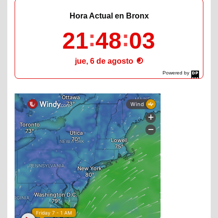
Hora Actual en Bronx
21
48
04
jue, 6 de agosto
Powered by
DaysPedia.com