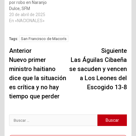
por robo en Naranjo
Dulce, SFM
20 de abril de 2025
En «NACIONALES»
San Francisco de Macorís
Tags:
Navegación
Anterior
Siguiente
de
Nuevo primer
Las Águilas Cibaeña
ministro haitiano
se sacuden y vencen
entradas
dice que la situación
a Los Leones del
es crítica y no hay
Escogido 13-8
tiempo que perder
Buscar: