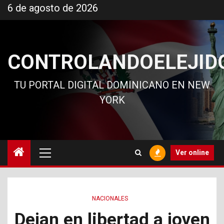
Ir
6 de agosto de 2026
al
contenido
CONTROLANDOELEJID
TU PORTAL DIGITAL DOMINICANO EN NEW
YORK
Menú
Ver online
principal
NACIONALES
Dejan en libertad a joven