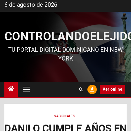
Ir
6 de agosto de 2026
al
contenido
CONTROLANDOELEJID
TU PORTAL DIGITAL DOMINICANO EN NEW
YORK
Menú
Ver online
principal
NACIONALES
DANILO CUMPLE AÑOS EN