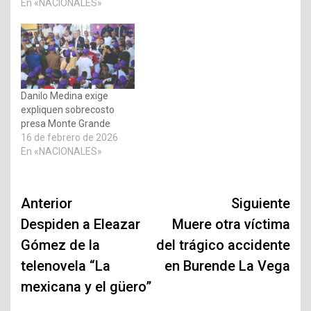
En «NACIONALES»
manejado con la pulcritud
necesaria. Según indicó el
exmandatario, durante su
gobierno los recursos
eran distribuidos de
forma equitativa y a las
personas que realmente
Danilo Medina exige
necesitaban estas
expliquen sobrecosto
ayudas, por lo…
presa Monte Grande
16 de febrero de 2026
En «NACIONALES»
Navegación
Anterior
Siguiente
de
Despiden a Eleazar
Muere otra víctima
Gómez de la
del trágico accidente
entradas
telenovela “La
en Burende La Vega
mexicana y el güero”