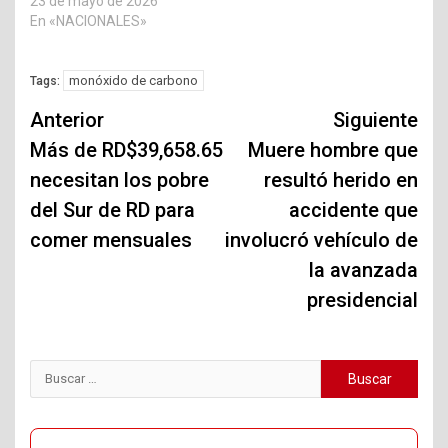
23 de mayo de 2026
En «NACIONALES»
monóxido de carbono
Tags:
Navegación
Anterior
Siguiente
de
Más de RD$39,658.65
Muere hombre que
necesitan los pobre
resultó herido en
entradas
del Sur de RD para
accidente que
comer mensuales
involucró vehículo de
la avanzada
presidencial
Buscar: