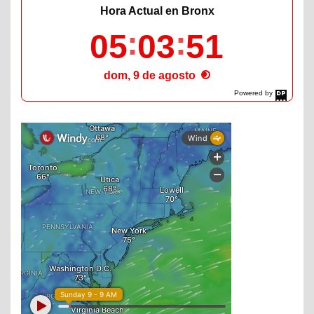
Hora Actual en Bronx
05
03
52
dom, 9 de agosto
Powered by
DaysPedia.com