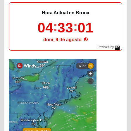
Hora Actual en Bronx
04
33
02
dom, 9 de agosto
Powered by
DaysPedia.com