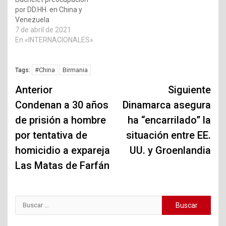
por DD.HH. en China y
Venezuela
7 de abril de 2021
En «INTERNACIONALES»
#China
Birmania
Tags:
Navegación
Anterior
Siguiente
de
Condenan a 30 años
Dinamarca asegura
de prisión a hombre
ha “encarrilado” la
entradas
por tentativa de
situación entre EE.
homicidio a expareja
UU. y Groenlandia
Las Matas de Farfán
Buscar: