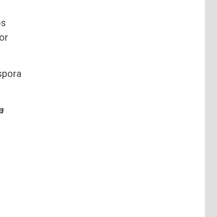
os
or
áspora
a