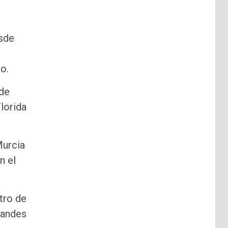
sde
o.
 de
lorida
Murcia
n el
tro de
randes