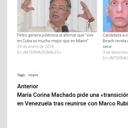
Petro genera polémica al afirmar que “vivir
Candidata a e
en Cuba es mucho mejor que en Miami”
Beach revela 
29 de enero de 2026
serie
En «INTERNACIONALES»
3 de diciembr
En «INTERNA
miami
Tags:
Navegación
Anterior
de
María Corina Machado pide una «transición
en Venezuela tras reunirse con Marco Rub
entradas