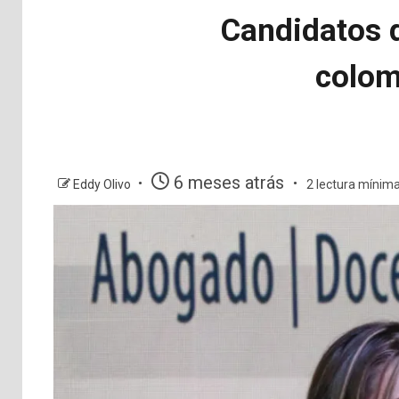
Candidatos d
colom
6 meses atrás
Eddy Olivo
2 lectura mínim