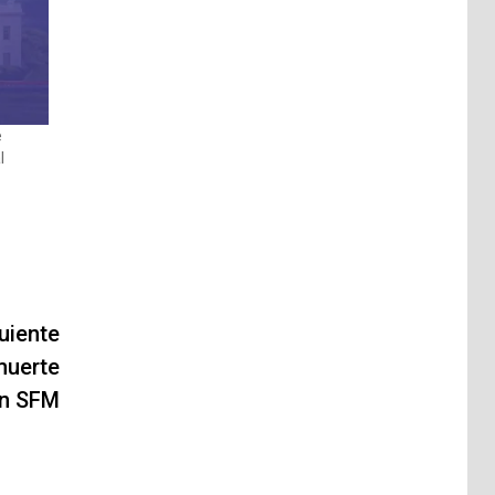
e
l
uiente
muerte
en SFM