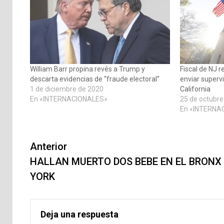
William Barr propina revés a Trump y
Fiscal de NJ 
descarta evidencias de “fraude electoral”
enviar supervi
1 de diciembre de 2020
California
En «INTERNACIONALES»
25 de octubre
En «INTERNA
Navegación
Anterior
de
HALLAN MUERTO DOS BEBE EN EL BRONX
YORK
entradas
Deja una respuesta