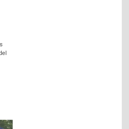
s
del