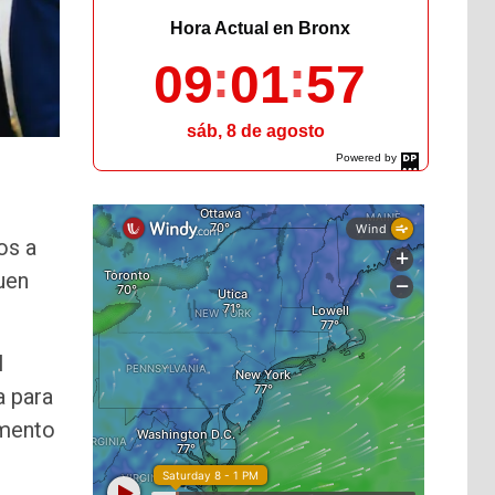
Hora Actual en Bronx
09
01
58
sáb, 8 de agosto
Powered by
DaysPedia.com
os a
uen
l
a para
amento