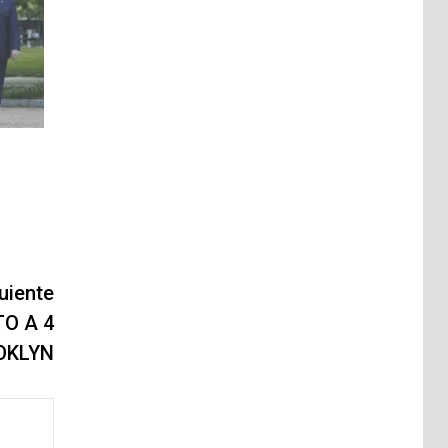
uiente
O A 4
OKLYN