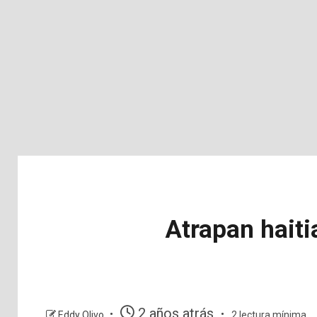
Atrapan hait
2 años atrás
Eddy Olivo
2 lectura mínima