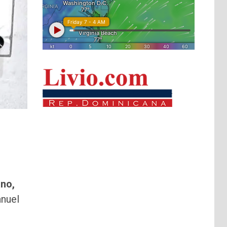
ano,
anuel