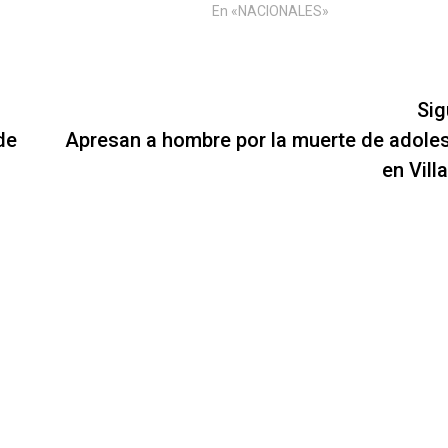
En «NACIONALES»
Sig
de
Apresan a hombre por la muerte de adole
en Vill