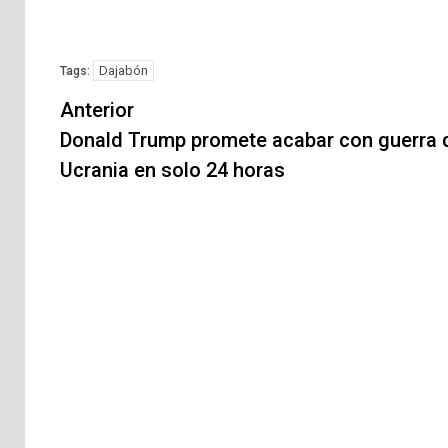
Dajabón
Tags:
Navegación
Anterior
de
Donald Trump promete acabar con guerra 
Ucrania en solo 24 horas
entradas