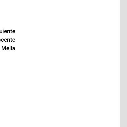
uiente
scente
a Mella