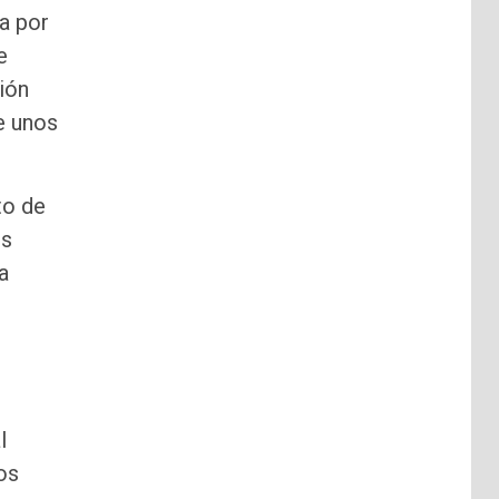
a por
e
ión
e unos
to de
os
a
l
os