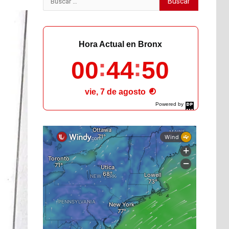
Hora Actual en Bronx
00
44
51
vie, 7 de agosto
Powered by
DaysPedia.com