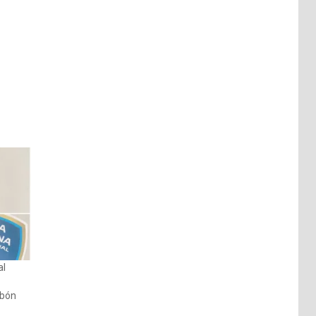
al
abón