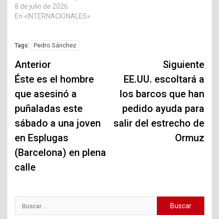
8 de julio de 2026
En «INTERNACIONALES»
Pedro Sánchez
Tags:
Navegación
Anterior
Siguiente
de
Éste es el hombre
EE.UU. escoltará a
que asesinó a
los barcos que han
entradas
puñaladas este
pedido ayuda para
sábado a una joven
salir del estrecho de
en Esplugas
Ormuz
(Barcelona) en plena
calle
Buscar: