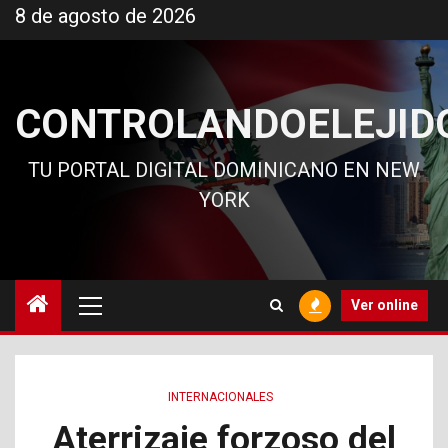
Ir
8 de agosto de 2026
al
contenido
CONTROLANDOELEJID
TU PORTAL DIGITAL DOMINICANO EN NEW
YORK
Menú
Ver online
principal
INTERNACIONALES
Aterrizaje forzoso del