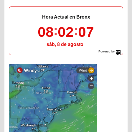
Hora Actual en Bronx
08
02
08
sáb, 8 de agosto
Powered by
DaysPedia.com