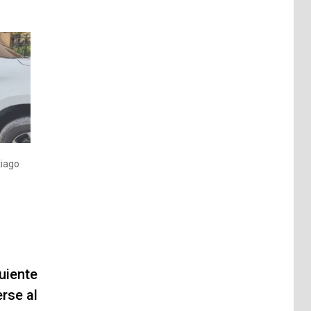
tiago
uiente
erse al