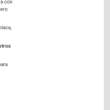
ra con
mero
placa,
stros
para