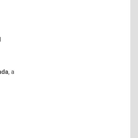
l
nda
, a