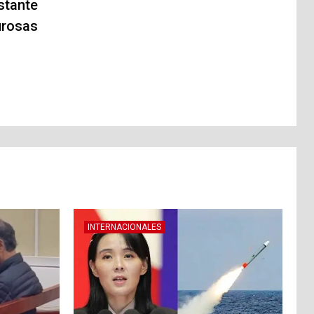
stante
urosas
INTERNACIONALES