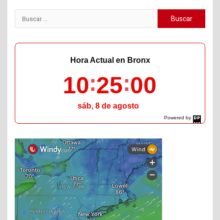
Buscar:
Hora Actual en Bronx
10
25
01
sáb, 8 de agosto
Powered by
DaysPedia.com