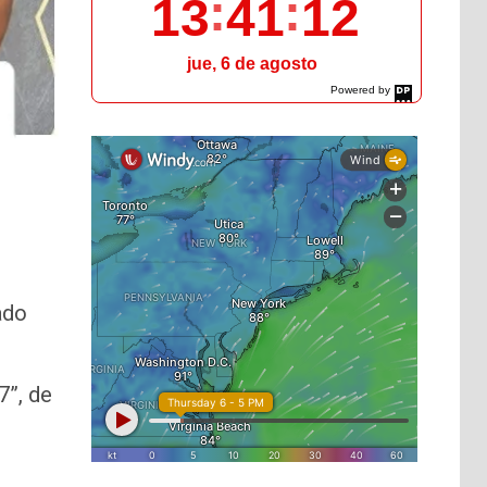
13
41
14
jue, 6 de agosto
Powered by
DaysPedia.com
ado
7”, de