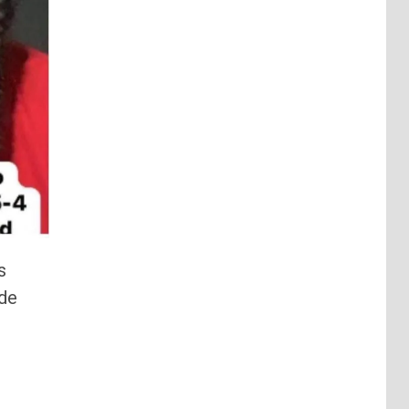
s
 de