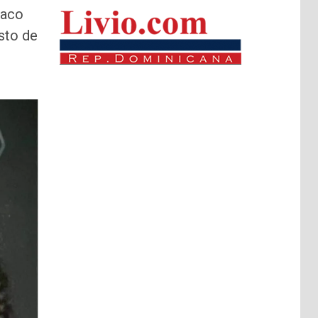
raco
esto de