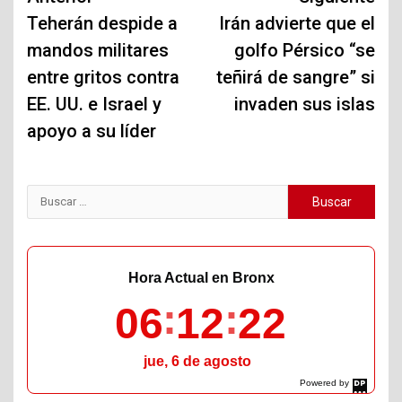
de
Teherán despide a
Irán advierte que el
mandos militares
golfo Pérsico “se
entradas
entre gritos contra
teñirá de sangre” si
EE. UU. e Israel y
invaden sus islas
apoyo a su líder
Buscar:
Hora Actual en Bronx
06
12
23
jue, 6 de agosto
Powered by
DaysPedia.com