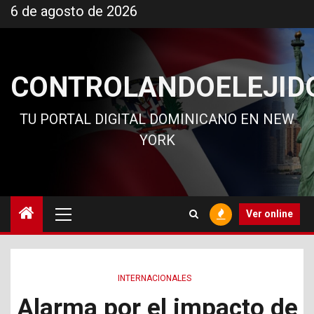
Ir
6 de agosto de 2026
al
contenido
CONTROLANDOELEJID
TU PORTAL DIGITAL DOMINICANO EN NEW
YORK
Menú
Ver online
principal
INTERNACIONALES
Alarma por el impacto de