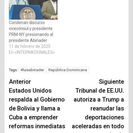
Condenan discurso
vicecónsul y presidente
PRM-NY presionando al
presidente Abinader
11 de febrero de 2025
En «INTERNACIONALES»
#luisabinader
República Dominicana
Tags:
Navegación
Anterior
Siguiente
de
Estados Unidos
Tribunal de EE.UU.
respalda al Gobierno
autoriza a Trump a
entradas
de Bolivia y llama a
reanudar las
Cuba a emprender
deportaciones
reformas inmediatas
aceleradas en todo