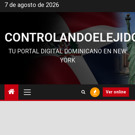
Ir
7 de agosto de 2026
al
contenido
CONTROLANDOELEJID
TU PORTAL DIGITAL DOMINICANO EN NEW
YORK
Menú
Ver online
principal