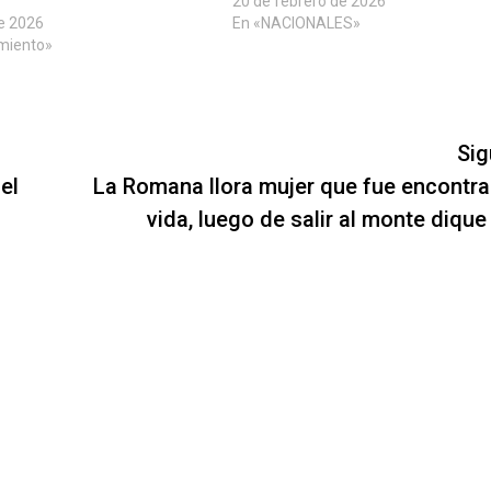
20 de febrero de 2026
e 2026
En «NACIONALES»
imiento»
Sig
el
La Romana llora mujer que fue encontra
vida, luego de salir al monte dique