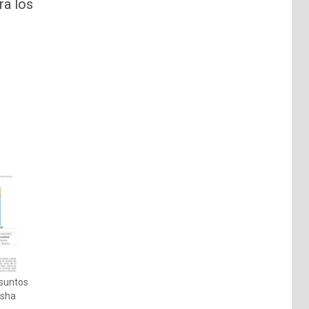
ra los
esuntos
asha