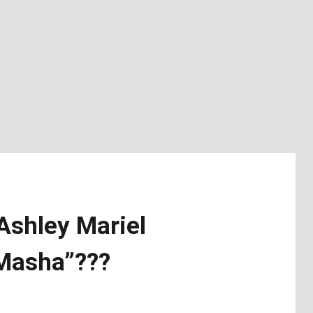
Ashley Mariel
“Masha”???