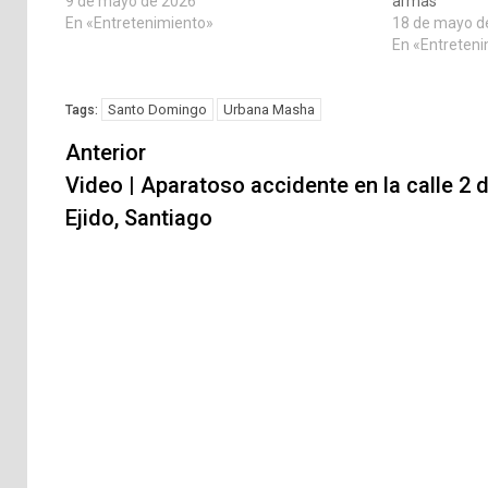
9 de mayo de 2026
armas
En «Entretenimiento»
18 de mayo d
En «Entreten
Santo Domingo
Urbana Masha
Tags:
Navegación
Anterior
de
Video | Aparatoso accidente en la calle 2 d
Ejido, Santiago
entradas