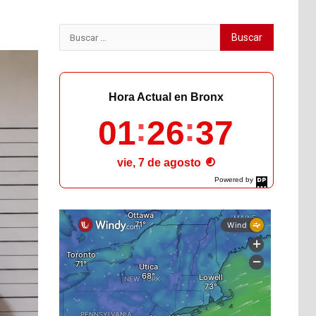
Buscar:
Hora Actual en Bronx
01
26
38
vie, 7 de agosto
Powered by
DaysPedia.com