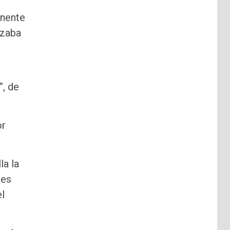
onente
azaba
”, de
or
la la
tes
el