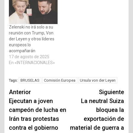
Zelenski no irá solo a su
reunión con Trump, Von
der Leyen y otros líderes
europeos lo
acompañarán
17 de agosto de 2025
En «INTERNACIONALES»
BRUSELAS
Comisión Europea
Ursula von der Leyen
Tags:
Navegación
Anterior
Siguiente
de
Ejecutan a joven
La neutral Suiza
campeón de lucha en
bloquea la
entradas
Irán tras protestas
exportación de
contra el gobierno
material de guerra a