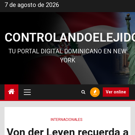
Ir
7 de agosto de 2026
al
contenido
CONTROLANDOELEJID
TU PORTAL DIGITAL DOMINICANO EN NEW
YORK
Menú
Ver online
principal
INTERNACIONALES
Von der Leyen recuerda a