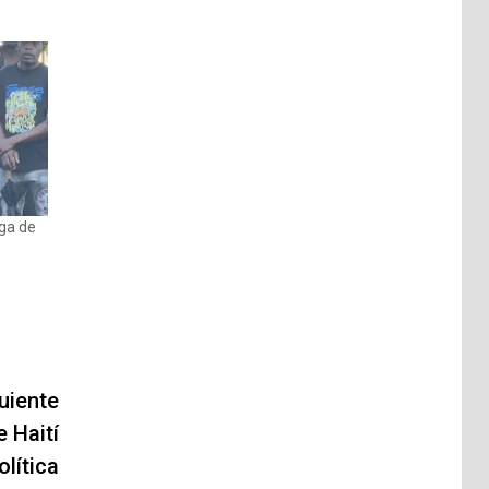
ega de
uiente
 Haití
lítica