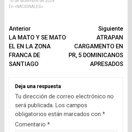
10 de diciembre de 2024
En «NACIONALES»
Navegación
Anterior
Siguiente
de
LA MATO Y SE MATO
ATRAPAN
EL EN LA ZONA
CARGAMENTO EN
entradas
FRANCA DE
PR, 5 DOMINICANOS
SANTIAGO
APRESADOS
Deja una respuesta
Tu dirección de correo electrónico no
será publicada.
Los campos
obligatorios están marcados con
*
Comentario
*