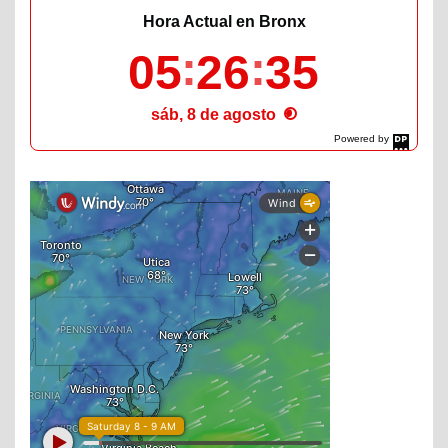
Hora Actual en Bronx
05
26
36
sáb, 8 de agosto
Powered by
DaysPedia.com