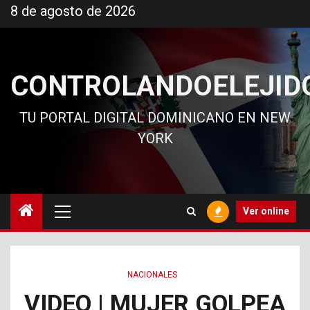
Ir
8 de agosto de 2026
al
contenido
CONTROLANDOELEJID
TU PORTAL DIGITAL DOMINICANO EN NEW
YORK
Menú
Ver online
principal
NACIONALES
VIDEO | MUJER GOLPEA