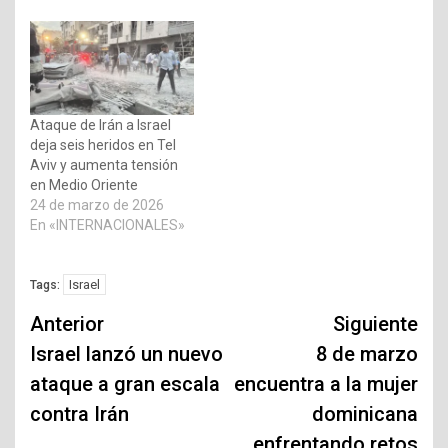
Ataque de Irán a Israel
deja seis heridos en Tel
Aviv y aumenta tensión
en Medio Oriente
24 de marzo de 2026
En «INTERNACIONALES»
Israel
Tags:
Navegación
Anterior
Siguiente
de
Israel lanzó un nuevo
8 de marzo
ataque a gran escala
encuentra a la mujer
entradas
contra Irán
dominicana
enfrentando retos