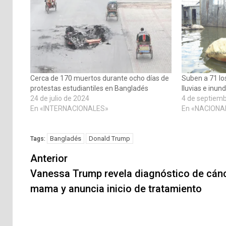
Cerca de 170 muertos durante ocho días de
Suben a 71 lo
protestas estudiantiles en Bangladés
lluvias e inu
24 de julio de 2024
4 de septiem
En «INTERNACIONALES»
En «NACIONA
Bangladés
Donald Trump
Tags:
Navegación
Anterior
de
Vanessa Trump revela diagnóstico de cán
mama y anuncia inicio de tratamiento
entradas