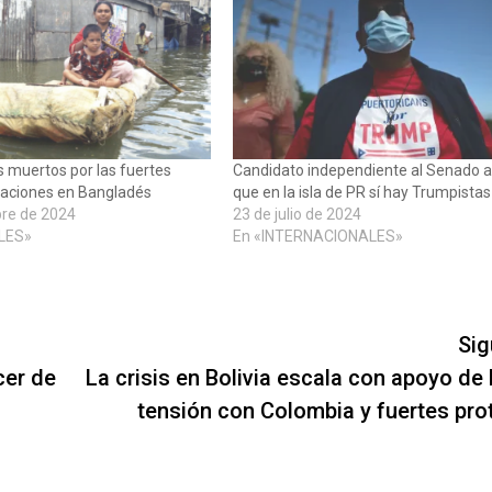
s muertos por las fuertes
Candidato independiente al Senado 
ndaciones en Bangladés
que en la isla de PR sí hay Trumpistas
bre de 2024
23 de julio de 2024
LES»
En «INTERNACIONALES»
Sig
cer de
La crisis en Bolivia escala con apoyo de 
tensión con Colombia y fuertes pro