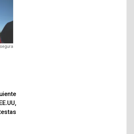
asegura
uiente
EE.UU,
testas