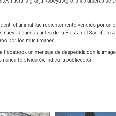
tes hasta la granja Rabeya Agro, a las afueras de D
ent, el animal fue recientemente vendido por un p
us nuevos dueños antes de la Fiesta del Sacrificio a
cabo por los musulmanes.
a de Facebook un mensaje de despedida con la image
nunca te olvidará», indica la publicación.