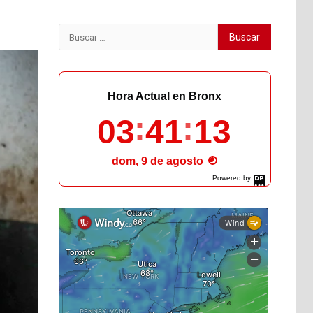
Buscar:
Hora Actual en Bronx
03
41
14
dom, 9 de agosto
Powered by
DaysPedia.com