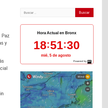
Buscar:
Hora Actual en Bronx
a Paz
18
51
31
as y
mié, 5 de agosto
ás
Powered by
DaysPedia.com
cial
in