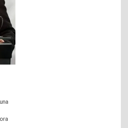
 una
ora