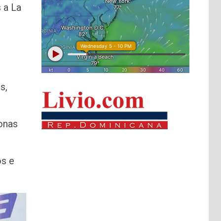
 a La
s,
sonas
os e