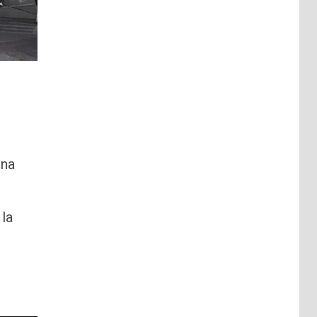
una
 la