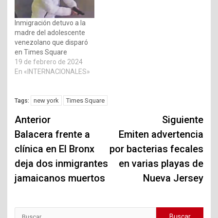
Inmigración detuvo a la
madre del adolescente
venezolano que disparó
en Times Square
19 de febrero de 2024
En «INTERNACIONALES»
new york
Times Square
Tags:
Navegación
Anterior
Siguiente
de
Balacera frente a
Emiten advertencia
clínica en El Bronx
por bacterias fecales
entradas
deja dos inmigrantes
en varias playas de
jamaicanos muertos
Nueva Jersey
Buscar: