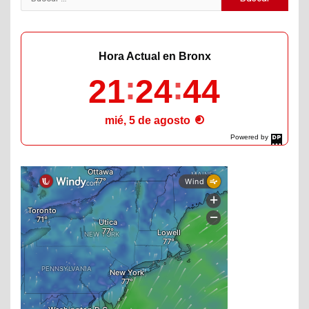
Hora Actual en Bronx
21
24
45
mié, 5 de agosto
Powered by
DaysPedia.com