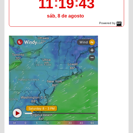
11
19
45
sáb, 8 de agosto
Powered by
DaysPedia.com