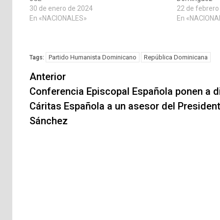
30 de enero de 2024
22 de febrero
En «NACIONALES»
En «NACIONA
Partido Humanista Dominicano
República Dominicana
Tags:
Navegación
Anterior
de
Conferencia Episcopal Española ponen a di
Cáritas Española a un asesor del Presiden
entradas
Sánchez