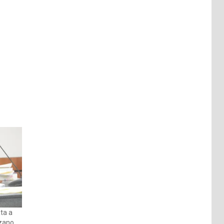
ta a
zano