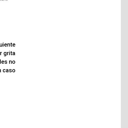
uiente
 grita
des no
n caso