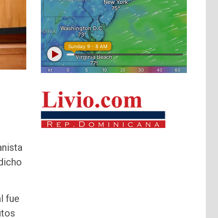
anista
 dicho
l fue
utos