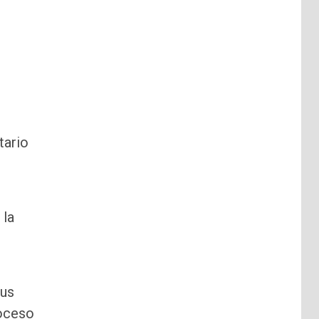
tario
 la
sus
roceso