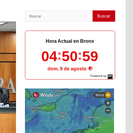
Buscar:
Hora Actual en Bronx
04
51
01
dom, 9 de agosto
Powered by
DaysPedia.com