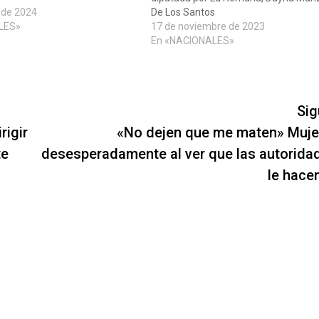
 de 2024
De Los Santos
LES»
17 de noviembre de 2023
En «NACIONALES»
Sig
rigir
«No dejen que me maten» Mujer
te
desesperadamente al ver que las autorida
le hace