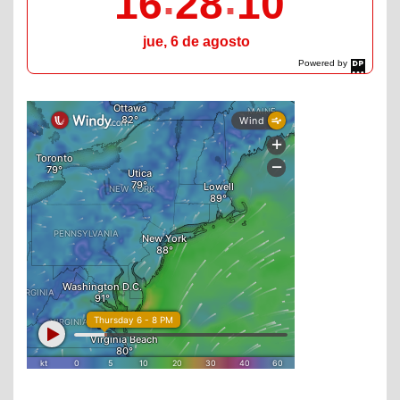
16
28
11
jue, 6 de agosto
Powered by
DaysPedia.com