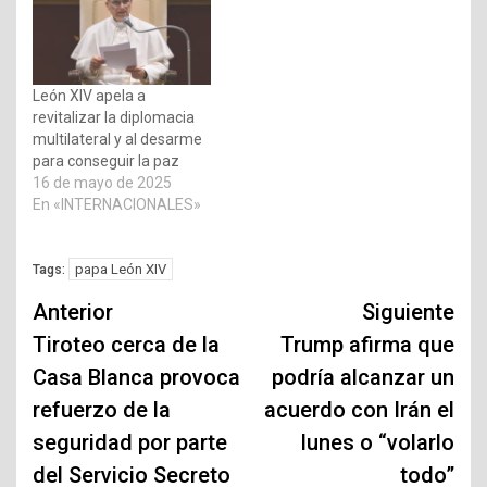
León XIV apela a
revitalizar la diplomacia
multilateral y al desarme
para conseguir la paz
16 de mayo de 2025
En «INTERNACIONALES»
papa León XIV
Tags:
Navegación
Anterior
Siguiente
de
Tiroteo cerca de la
Trump afirma que
Casa Blanca provoca
podría alcanzar un
entradas
refuerzo de la
acuerdo con Irán el
seguridad por parte
lunes o “volarlo
del Servicio Secreto
todo”