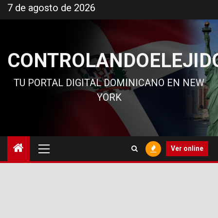
Ir
7 de agosto de 2026
al
contenido
CONTROLANDOELEJID
TU PORTAL DIGITAL DOMINICANO EN NEW
YORK
Menú
Ver online
principal