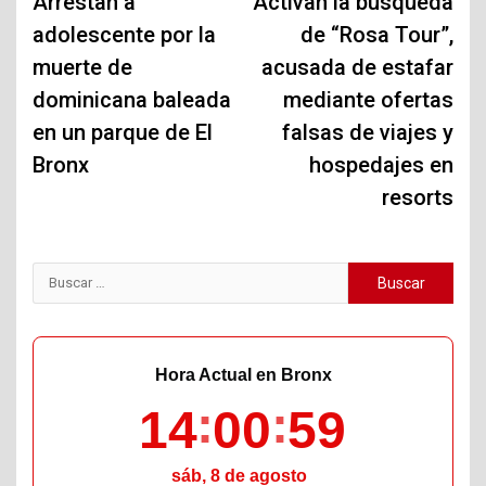
de
Arrestan a
Activan la búsqueda
adolescente por la
de “Rosa Tour”,
entradas
muerte de
acusada de estafar
dominicana baleada
mediante ofertas
en un parque de El
falsas de viajes y
Bronx
hospedajes en
resorts
Buscar:
Hora Actual en Bronx
14
01
00
sáb, 8 de agosto