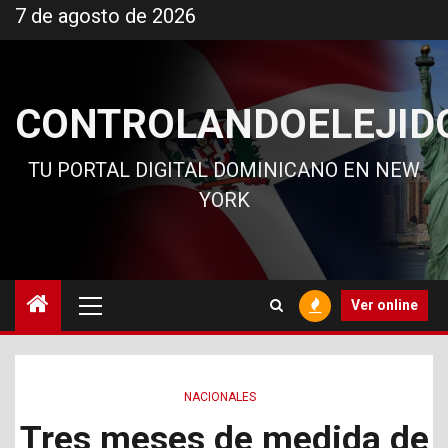
Ir
7 de agosto de 2026
al
contenido
CONTROLANDOELEJID
TU PORTAL DIGITAL DOMINICANO EN NEW
YORK
Menú
Ver online
principal
NACIONALES
Tres meses de medida de