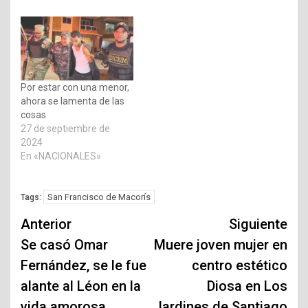
Por estar con una menor,
ahora se lamenta de las
cosas
27 de septiembre de
2024
En «NACIONALES»
San Francisco de Macorís
Tags:
Navegación
Anterior
Siguiente
de
Se casó Omar
Muere joven mujer en
Fernández, se le fue
centro estético
entradas
alante al Léon en la
Diosa en Los
vida amorosa
Jardines de Santiago