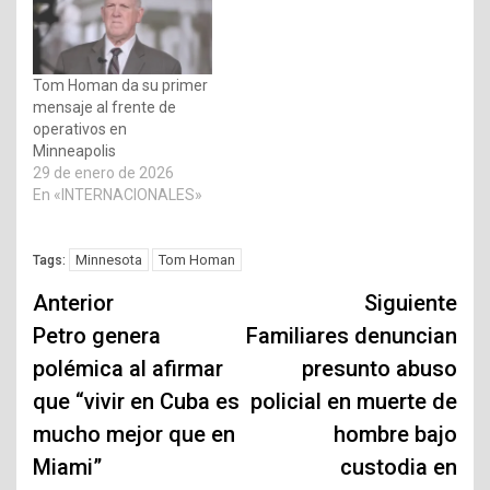
Tom Homan da su primer
mensaje al frente de
operativos en
Minneapolis
29 de enero de 2026
En «INTERNACIONALES»
Minnesota
Tom Homan
Tags:
Navegación
Anterior
Siguiente
de
Petro genera
Familiares denuncian
polémica al afirmar
presunto abuso
entradas
que “vivir en Cuba es
policial en muerte de
mucho mejor que en
hombre bajo
Miami”
custodia en