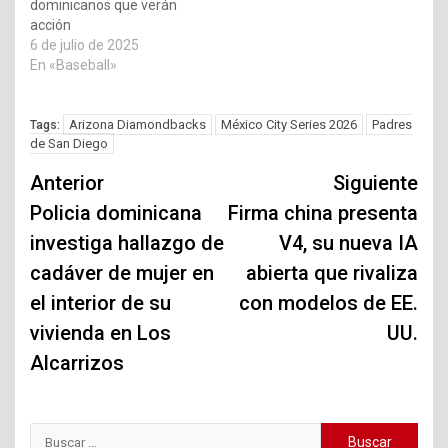
dominicanos que verán
acción
6 de julio de 2025
En «Baseball»
Arizona Diamondbacks
México City Series 2026
Padres
Tags:
de San Diego
Navegación
Anterior
Siguiente
de
Policia dominicana
Firma china presenta
investiga hallazgo de
V4, su nueva IA
entradas
cadáver de mujer en
abierta que rivaliza
el interior de su
con modelos de EE.
vivienda en Los
UU.
Alcarrizos
Buscar: