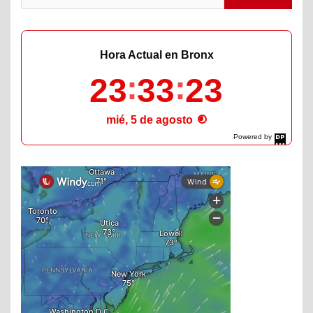
Hora Actual en Bronx
23
33
24
mié, 5 de agosto
Powered by
DaysPedia.com