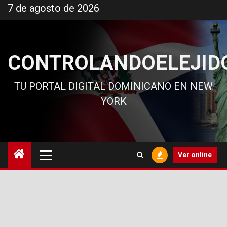
Ir
7 de agosto de 2026
al
contenido
CONTROLANDOELEJID
TU PORTAL DIGITAL DOMINICANO EN NEW
YORK
Menú
Ver online
principal