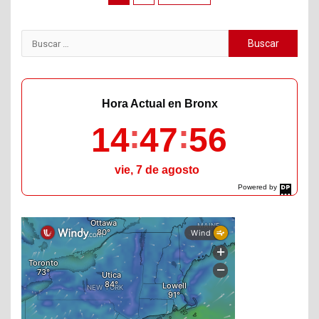
de
entradas
Buscar:
Hora Actual en Bronx
14
47
57
vie, 7 de agosto
Powered by
DaysPedia.com