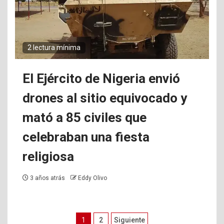
2 lectura mínima
El Ejército de Nigeria envió
drones al sitio equivocado y
mató a 85 civiles que
celebraban una fiesta
religiosa
3 años atrás
Eddy Olivo
Paginación
1
2
Siguiente