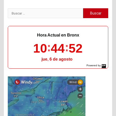
de
entradas
Buscar:
Hora Actual en Bronx
10
44
54
jue, 6 de agosto
Powered by
DaysPedia.com