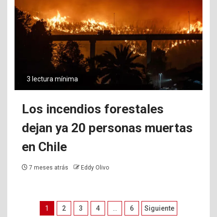
3 lectura mínima
Los incendios forestales
dejan ya 20 personas muertas
en Chile
7 meses atrás
Eddy Olivo
Paginación
1
2
3
4
…
6
Siguiente