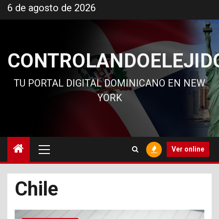
Ir
6 de agosto de 2026
al
contenido
CONTROLANDOELEJID
TU PORTAL DIGITAL DOMINICANO EN NEW
YORK
Menú
Ver online
principal
Chile