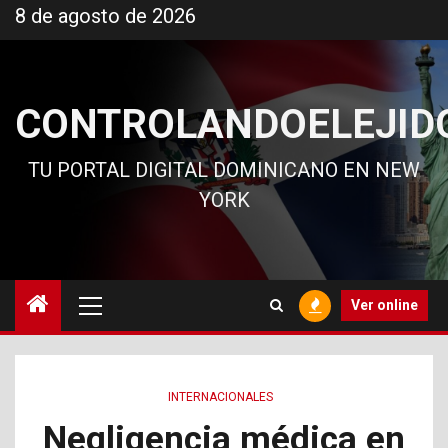
Ir
8 de agosto de 2026
al
contenido
CONTROLANDOELEJID
TU PORTAL DIGITAL DOMINICANO EN NEW
YORK
Menú
Ver online
principal
INTERNACIONALES
Negligencia médica en