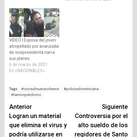
VIDEO | Esposa del joven
atropellado por avanzada
de vicepresidenta narra
sus planes
6 de marzo de 2021
En «NACIONALES»
#consulnuevaorleans
#policiadominicana
Tags:
#ramonperdomo
Navegación
Anterior
Siguiente
de
Logran un material
Controversia por el
que elimina el virus y
alto sueldo de los
entradas
podría utilizarse en
regidores de Santo