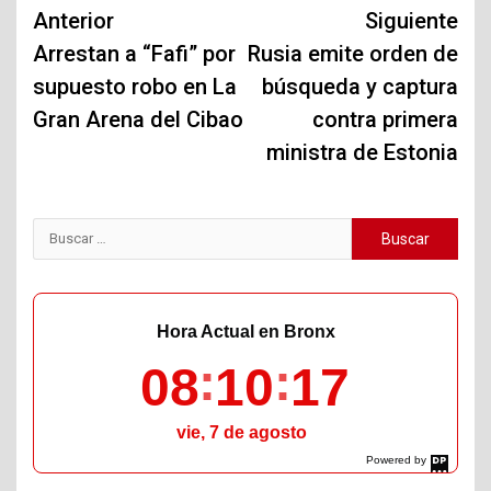
Navegación
Anterior
Siguiente
de
Arrestan a “Fafi” por
Rusia emite orden de
supuesto robo en La
búsqueda y captura
entradas
Gran Arena del Cibao
contra primera
ministra de Estonia
Buscar:
Hora Actual en Bronx
08
10
18
vie, 7 de agosto
Powered by
DaysPedia.com