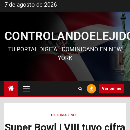
Ir
7 de agosto de 2026
al
contenido
CONTROLANDOELEJID
TU PORTAL DIGITAL DOMINICANO EN NEW
YORK
Menú
Ver online
principal
HISTORIAS
NFL
Super Bowl LVIII tuvo cifra