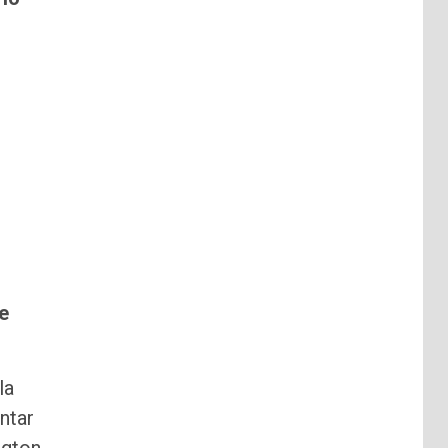
e
la
ntar