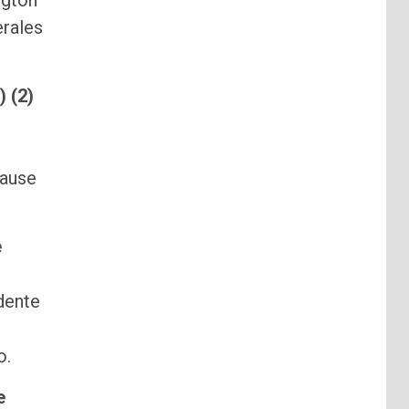
ngton
erales
) (2)
cause
e
dente
o.
e