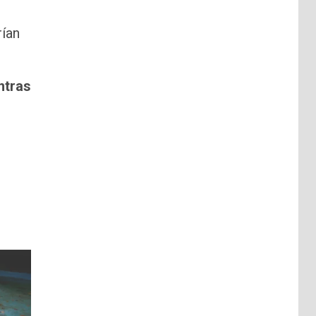
rían
ntras