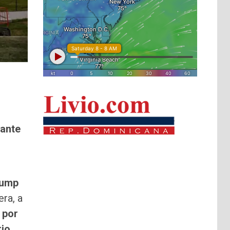
tante
rump
era, a
 por
rio