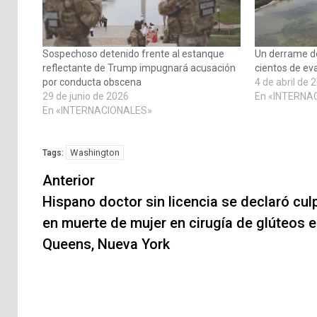
Sospechoso detenido frente al estanque
Un derrame d
reflectante de Trump impugnará acusación
cientos de ev
por conducta obscena
4 de abril de 
29 de junio de 2026
En «INTERNA
En «INTERNACIONALES»
Washington
Tags:
Navegación
Anterior
de
Hispano doctor sin licencia se declaró cul
en muerte de mujer en cirugía de glúteos 
entradas
Queens, Nueva York