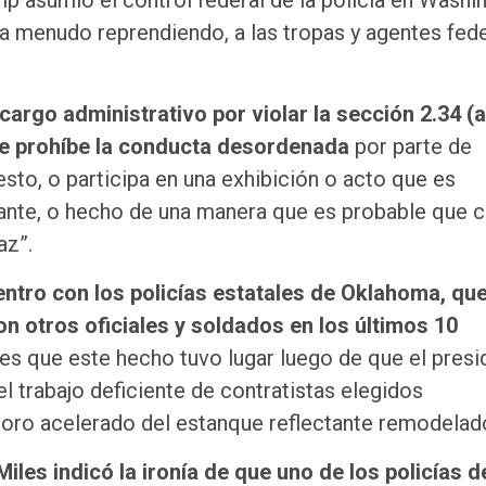
mp asumió el control federal de la policía en Washi
 a menudo reprendiendo, a las tropas y agentes fed
argo administrativo por violar la sección 2.34 (a
ue prohíbe la conducta desordenada
por parte de
esto, o participa en una exhibición o acto que es
ante, o hecho de una manera que es probable que 
az”.
entro con los policías estatales de Oklahoma, qu
n otros oficiales y soldados en los últimos 10
 es que este hecho tuvo lugar luego de que el presi
l trabajo deficiente de contratistas elegidos
ioro acelerado del estanque reflectante remodelad
Miles indicó la ironía de que uno de los policías d