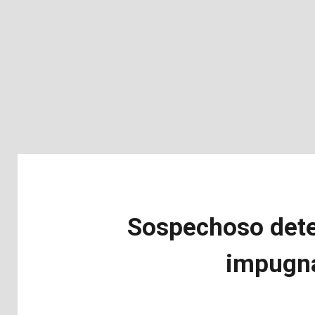
Sospechoso deten
impugna