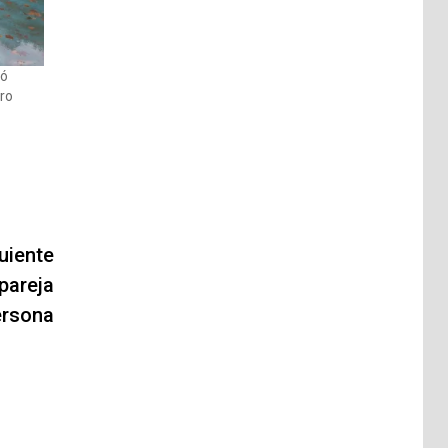
hó
rro
uiente
pareja
ersona