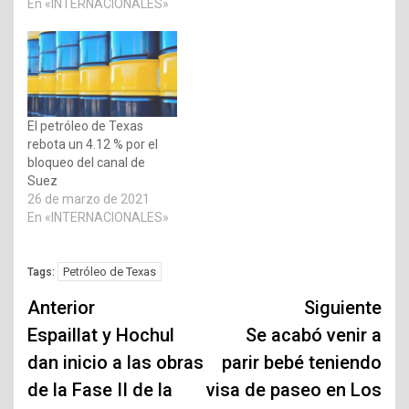
En «INTERNACIONALES»
El petróleo de Texas
rebota un 4.12 % por el
bloqueo del canal de
Suez
26 de marzo de 2021
En «INTERNACIONALES»
Petróleo de Texas
Tags:
Navegación
Anterior
Siguiente
de
Espaillat y Hochul
Se acabó venir a
dan inicio a las obras
parir bebé teniendo
entradas
de la Fase II de la
visa de paseo en Los