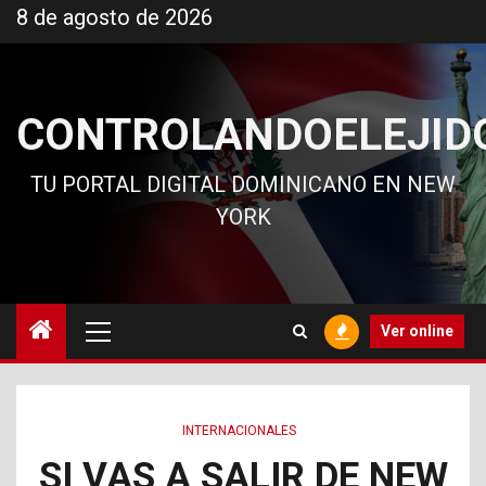
Ir
8 de agosto de 2026
al
contenido
CONTROLANDOELEJID
TU PORTAL DIGITAL DOMINICANO EN NEW
YORK
Menú
Ver online
principal
INTERNACIONALES
SI VAS A SALIR DE NEW