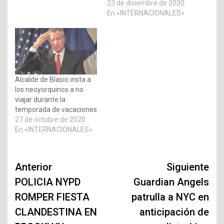
23 de diciembre de 2020
En «INTERNACIONALES»
Alcalde de Blasio insta a
los neoyorquinos a no
viajar durante la
temporada de vacaciones
27 de octubre de 2020
En «INTERNACIONALES»
Navegación
Anterior
Siguiente
de
POLICIA NYPD
Guardian Angels
ROMPER FIESTA
patrulla a NYC en
entradas
CLANDESTINA EN
anticipación de