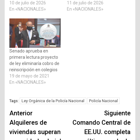
10 de julio de 2026
11 de julio de 2026
En «NACIONALES»
En «NACIONALES»
Senado aprueba en
primera lectura proyecto
de ley eliminaría cobro de
reinscripción en colegios
19 de mayo de 2021
En «NACIONALES»
Ley Orgánica de la Policía Nacional
Policía Nacional
Tags:
Navegación
Anterior
Siguiente
de
Alquileres de
Comando Central de
viviendas superan
EE.UU. completa
entradas