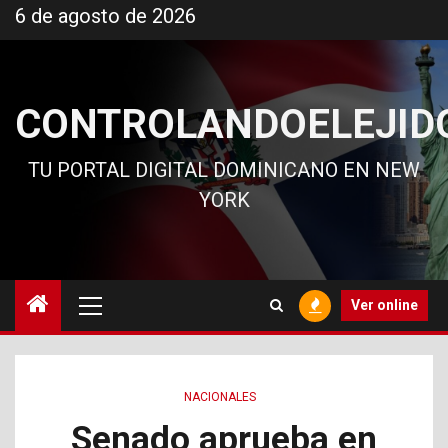
Ir
6 de agosto de 2026
al
contenido
CONTROLANDOELEJID
TU PORTAL DIGITAL DOMINICANO EN NEW
YORK
Menú
Ver online
principal
NACIONALES
Senado aprueba en