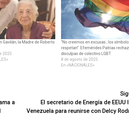
 Gavilán, la Madre de Roberto
“No creemos en excusas , los símbolo
respetan”: Efemérides Patrias recha
de 2025
disculpas de colectivo LGBT
LES»
8 de agosto de 2025
En «NACIONALES»
Sig
lama a
El secretario de Energía de EEUU l
l
Venezuela para reunirse con Delcy Rod