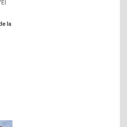
“El
de la