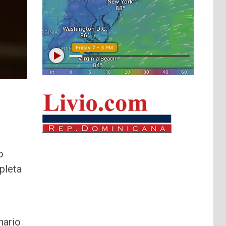
o
pleta
nario