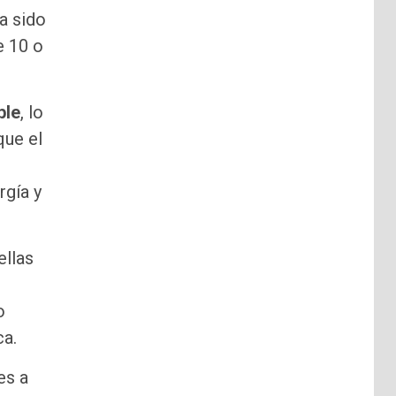
ía sido
e 10 o
ble
, lo
que el
rgía y
ellas
o
ca.
es a