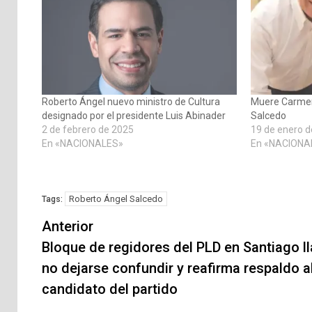
Roberto Ángel nuevo ministro de Cultura
Muere Carmen
designado por el presidente Luis Abinader
Salcedo
2 de febrero de 2025
19 de enero 
En «NACIONALES»
En «NACIONA
Roberto Ángel Salcedo
Tags:
Navegación
Anterior
de
Bloque de regidores del PLD en Santiago l
no dejarse confundir y reafirma respaldo a
entradas
candidato del partido