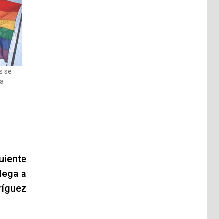
s se
za
uiente
lega a
ríguez