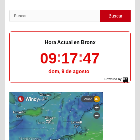
Buscar:
Hora Actual en Bronx
09
17
48
dom, 9 de agosto
Powered by
DaysPedia.com