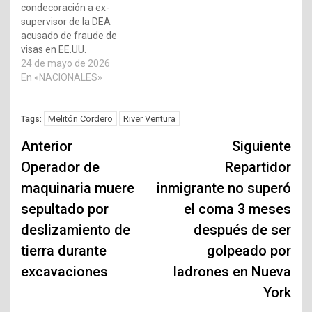
condecoración a ex-
supervisor de la DEA
acusado de fraude de
visas en EE.UU.
24 de mayo de 2026
En «NACIONALES»
Melitón Cordero
River Ventura
Tags:
Navegación
Anterior
Siguiente
de
Operador de
Repartidor
maquinaria muere
inmigrante no superó
entradas
sepultado por
el coma 3 meses
deslizamiento de
después de ser
tierra durante
golpeado por
excavaciones
ladrones en Nueva
York