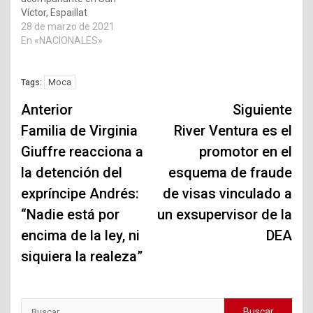
Víctor, Espaillat
28 de marzo de 2021
En «NACIONALES»
Moca
Tags:
Navegación
Anterior
Siguiente
de
Familia de Virginia
River Ventura es el
Giuffre reacciona a
promotor en el
entradas
la detención del
esquema de fraude
expríncipe Andrés:
de visas vinculado a
“Nadie está por
un exsupervisor de la
encima de la ley, ni
DEA
siquiera la realeza”
Buscar: