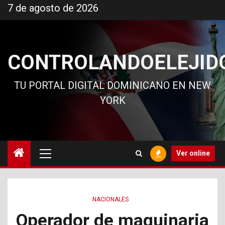
Ir
7 de agosto de 2026
al
contenido
CONTROLANDOELEJID
TU PORTAL DIGITAL DOMINICANO EN NEW
YORK
Menú
Ver online
principal
NACIONALES
Operador de maquinaria