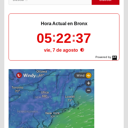
Hora Actual en Bronx
05
22
38
vie, 7 de agosto
Powered by
DaysPedia.com